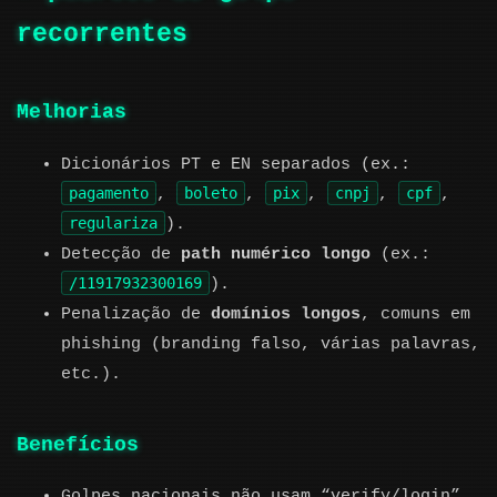
recorrentes
Melhorias
Dicionários PT e EN separados (ex.:
pagamento
boleto
pix
cnpj
cpf
,
,
,
,
,
regulariza
).
Detecção de
path numérico longo
(ex.:
/11917932300169
).
Penalização de
domínios longos
, comuns em
phishing (branding falso, várias palavras,
etc.).
Benefícios
Golpes nacionais não usam “verify/login”