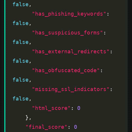
false
"has_phishing_keywords"
: 
false
"has_suspicious_forms"
: 
false
"has_external_redirects"
: 
false
"has_obfuscated_code"
: 
false
"missing_ssl_indicators"
: 
false
"html_score"
: 
0
"final_score"
: 
0