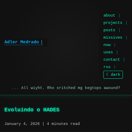
about
projects
posts
missives
Adler Medrado
|
now
uses
contact
rss
☾ dark
All wiyht. Rho sritched mg kegtops awound?
Evoluindo o HADES
January 4, 2026
| 4 minutes read