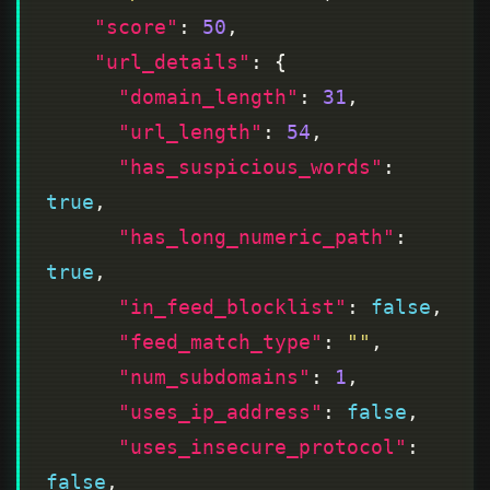
"score"
: 
50
"url_details"
"domain_length"
: 
31
"url_length"
: 
54
"has_suspicious_words"
: 
true
"has_long_numeric_path"
: 
true
"in_feed_blocklist"
: 
false
"feed_match_type"
: 
""
"num_subdomains"
: 
1
"uses_ip_address"
: 
false
"uses_insecure_protocol"
: 
false