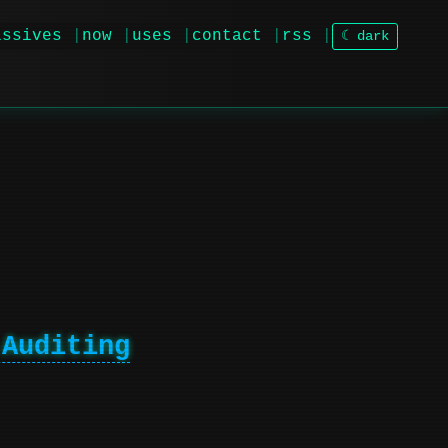
issives
now
uses
contact
rss
☾ dark
 Auditing