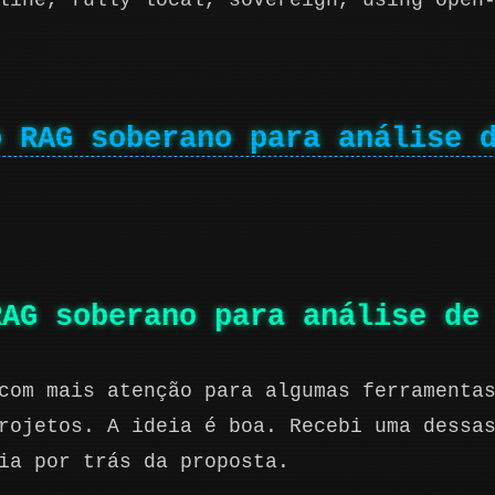
line, fully local, sovereign, using open
o RAG soberano para análise 
RAG soberano para análise de
com mais atenção para algumas ferramenta
rojetos. A ideia é boa. Recebi uma dessa
ia por trás da proposta.