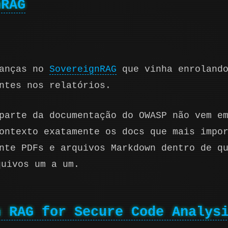
nRAG
danças no
SovereignRAG
que vinha enrolando
ntes nos relatórios.
parte da documentação do OWASP não vem e
ontexto exatamente os docs que mais impo
ente PDFs e arquivos Markdown dentro de q
quivos um a um.
n RAG for Secure Code Analys