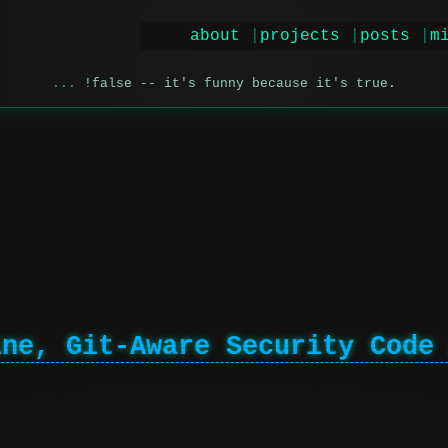
about
projects
posts
m
!false -- it's funny because it's true.
ine, Git-Aware Security Code